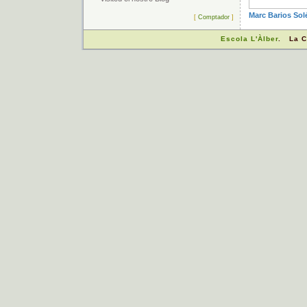
Marc Barios Sol
[
Comptador
]
Escola L'Àlber
. La C