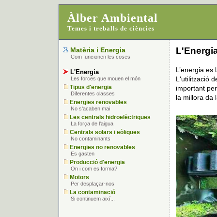
Àlber Ambiental
Temes i treballs de ciències
L'Energi
Matèria i Energia
Com funcionen les coses
L’energia es 
L'Energia
L'utilització 
Les forces que mouen el món
Tipus d'energia
important per
Diferentes classes
la millora da 
Energies renovables
No s'acaben mai
Les centrals hidroelèctriques
La força de l'aigua
Centrals solars i eòliques
No contaminants
Energies no renovables
Es gasten
Producció d'energia
On i com es forma?
Motors
Per desplaçar-nos
La contaminació
Si continuem així...