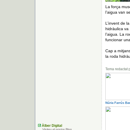
La força musc
l’aigua van s
L’invent de l
hidràulica va
l’aigua. La r
funcionar una
Cap a mitjans
la roda hidràu
Tema redactat
Núria Farrús Ba
Àlber Digital
Visiteu el nostre Blog