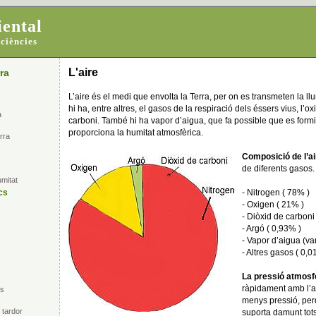
ental
 ciències
L'aire
ra
L’aire és el medi que envolta la Terra, per on es transmeten la llu
hi ha, entre altres, el gasos de la respiració dels éssers vius, l’ox
a
carboni. També hi ha vapor d’aigua, que fa possible que es formi
proporciona la humitat atmosfèrica.
rra
Composició de l’ai
de diferents gasos.
umitat
cs
- Nitrogen ( 78% )
- Oxigen ( 21% )
- Diòxid de carboni
- Argó ( 0,93% )
- Vapor d’aigua (va
- Altres gasos ( 0,0
La pressió atmosf
ràpidament amb l’a
es
menys pressió, per
 tardor
suporta damunt tots 