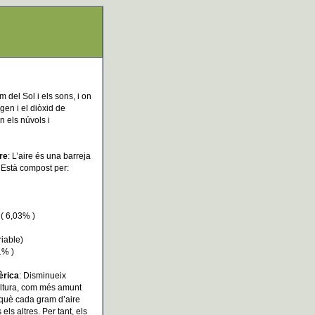
m del Sol i els sons, i on
igen i el diòxid de
n els núvols i
re
: L’aire és una barreja
 Està compost per:
 ( 6,03% )
riable)
1% )
èrica
: Disminueix
ltura, com més amunt
què cada gram d’aire
els altres. Per tant, els