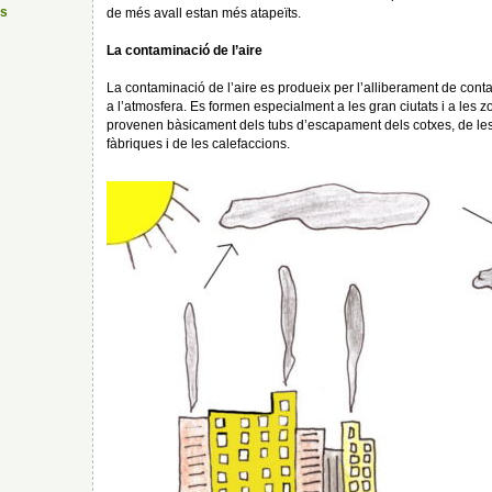
ps
de més avall estan més atapeïts.
La contaminació de l’aire
La contaminació de l’aire es produeix per l’alliberament de cont
a l’atmosfera. Es formen especialment a les gran ciutats i a les zo
provenen bàsicament dels tubs d’escapament dels cotxes, de le
fàbriques i de les calefaccions.