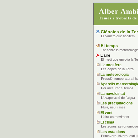
Àlber Ambi
Temes i treballs de
Ciències de la Ter
El planeta que habitem
El temps
Tot sobre la meteorologi
L'aire
El medi que envolta la Te
L'atmosfera
Les capes de la Terra
La meteorologia
Pressió, temperatura i h
Aparells meteorològi
Per mesurar el temps
La nuvolositat
L'evaporació de l'aigua
Les precipitacions
Pluja, neu, i més
El vent
L'aire en moviment
El clima
Les zones astronòmiqu
Les estacions
Primavera, hivern, estiu i