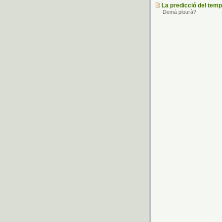
La predicció del tem
Demà plourà?