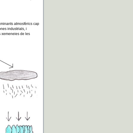
aminants atmosfèrics cap
nes industrials, i
s xemeneies de les