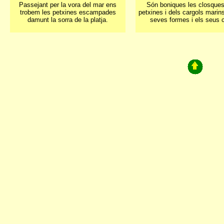
Passejant per la vora del mar ens
Són boniques les closques
trobem les petxines escampades
petxines i dels cargols marin
damunt la sorra de la platja.
seves formes i els seus c