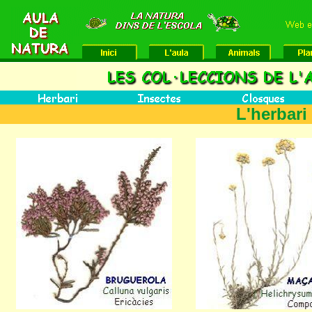
L'herbari