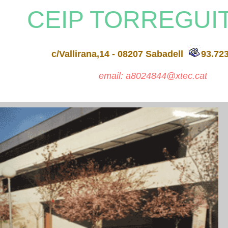
CEIP TORREGUI
c/Vallirana,14 - 08207 Sabadell
93.723
email: a8024844@xtec.cat