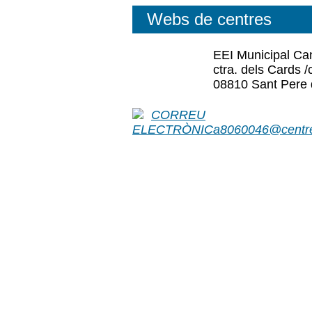
Webs de centres
EEI Municipal Ca
ctra. dels Cards /
08810 Sant Pere 
a8060046@centre