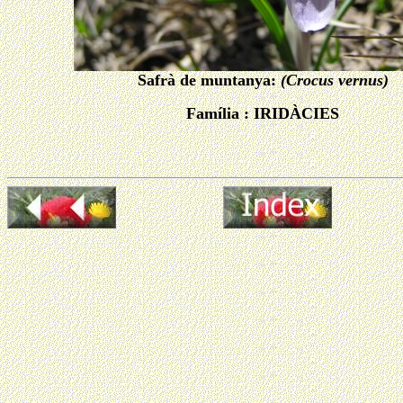
S
afrà de muntanya:
(Crocus vernus
)
Família : IRIDÀCIES