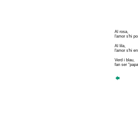
Al rosa,
l'amor s'hi p
Al lila,
l'amor s'hi enf
Verd i blau,
fan ser "papa