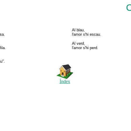
C
Al blau,
osa.
l'amor s'hi escau.
Al verd,
ila.
l'amor s'hi perd.
u".
Índex