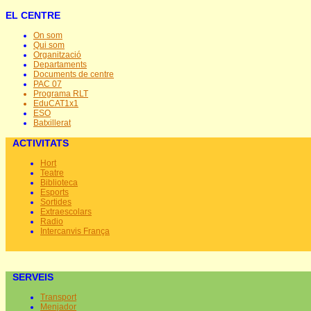
EL CENTRE
On som
Qui som
Organització
Departaments
Documents de centre
PAC 07
Programa RLT
EduCAT1x1
ESO
Batxillerat
ACTIVITATS
Hort
Teatre
Biblioteca
Esports
Sortides
Extraescolars
Radio
Intercanvis França
SERVEIS
Transport
Menjador