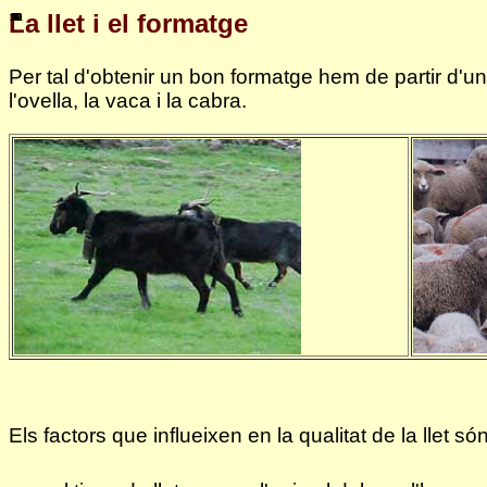
La llet i el formatge
10
12
11
1
2
3
4
5
6
7
8
9
Per tal d'obtenir un bon formatge hem de partir d'un
l'ovella, la vaca i la cabra.
Els factors que influeixen en la qualitat de la llet són