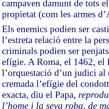
campaven damunt de tots els 
propietat (com les armes d’
Els enemics podien ser casti
l’estreta relació entre la per
criminals podien ser penjats
efígie. A Roma, el 1462, el 
l’orquestació d’un judici al
cremada l’efígie del condott
exacta, diu el Papa,
reproduï
l’home i la seva roba, de 