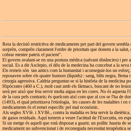
Rera la decisió restrictiva de medicaments per part del govern sembla
sorprèn, comprèn clarament l'ordre de prioritats que donem a la salut, e
cobrar mentre pateix el pacient".
El govern avalant-se en una postura mèdica (salvant distàncies) i per a
social. Es a dir Asclepio, el déu de la medecina ha concebut a la seva f
Els remeis són tan antics com la humanitat i aconseguir-los un esforç
reposaven sobre els quatre humors (líquids) : sang, bilis negra, flema i 
cirurgia agressiva. Caldria preguntar-se si la història de la medicina p
Hipòcrates (460 a C.), molt caut amb els fàrmacs, buscant de no lesiona
serà per això que feia servir molta aigua en les cures. No és aquesta 
de la cura pels contraris; és quelcom així com que al cos se l'ha de do
(1493), el qual prioritzava l'etiologia, les causes de les malalties i e
medicaments és el remei específic pel mal econòmic.
Als segles XVIè. i XVIIè., contra la malaltia es feia servir la dietètic
de gasos residuals. Aquí tornem a veure l'actitud de l'Executiu, en espec
Si un metge és aquell que està disposat a guarir, un polític hauria de ser
medicament no subvencionat i de reconeguda necessitat terapèutica serà