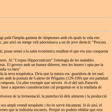
agi patit l'àmplia gamma de símptomes amb els quals la vida ens
ic, per això un metge vell adoctrinava a un de jove dient-li: "Procura
ir, posar remei a la salut econòmica retallant el que era una conquesta
mors. Al "Corpus Hippocraticum" l'etiologia de les malalties
rsis. El govern amb un humor diferent, treu les tisores i opta per la
spaña va bien"
da la seva terapèutica. Deia que la natura era guaridora de tot mal;
 veure amb la postura de Galeno de Pérgamo (129-199) que era partidari
ò comporta. Un altre exemple que serveix és el del suís Paracels
n base a aquestes consideracions cal preguntar-se si la retallada de
erivaven de la fermentació, la putrefacció dels aliments i la producció
eu ampli ventall terapèutic i fer-lo servir èticament. Si és així, el
normes que la indústria encareix. Perquè no podem oblidar que rera