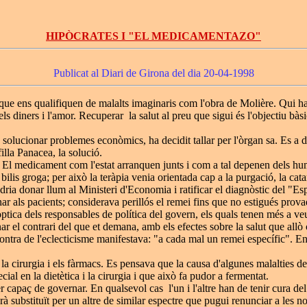
HIPÒCRATES I "EL MEDICAMENTAZO"
Publicat al Diari de Girona del dia 20-04-1998
 que ens qualifiquen de malalts imaginaris com l'obra de Molière. Qui h
ls diners i l'amor. Recuperar la salut al preu que sigui és l'objectiu bàs
 solucionar problemes econòmics, ha decidit tallar per l'òrgan sa. Es a d
illa Panacea, la solució.
. El medicament com l'estat arranquen junts i com a tal depenen dels hu
bilis groga; per això la teràpia venia orientada cap a la purgació, la cata
odria donar llum al Ministeri d'Economia i ratificar el diagnòstic del "E
r als pacients; considerava perillós el remei fins que no estigués prova
l'òptica dels responsables de política del govern, els quals tenen més a
nar el contrari del que et demana, amb els efectes sobre la salut que all
n contra de l'eclecticisme manifestava: "a cada mal un remei específic". E
a, la cirurgia i els fàrmacs. Es pensava que la causa d'algunes malalties d
ial en la dietètica i la cirurgia i que això fa pudor a fermentat.
 capaç de governar. En qualsevol cas l'un i l'altre han de tenir cura del s
 substituït per un altre de similar espectre que pugui renunciar a les 