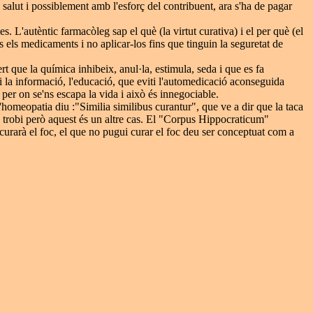
a salut i possiblement amb l'esforç del contribuent, ara s'ha de pagar
. L'autèntic farmacòleg sap el què (la virtut curativa) i el per què (el
 els medicaments i no aplicar-los fins que tinguin la seguretat de
 que la química inhibeix, anul·la, estimula, seda i que es fa
i la informació, l'educació, que eviti l'automedicació aconseguida
er on se'ns escapa la vida i això és innegociable.
'homeopatia diu :"Similia similibus curantur", que ve a dir que la taca
s trobi però aquest és un altre cas. El "Corpus Hippocraticum"
 curarà el foc, el que no pugui curar el foc deu ser conceptuat com a