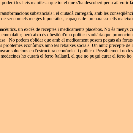
 poder i les lleis manifesta que tot el que s'ha descobert per a afavorir l
ransformacions substancials i el ciutadà carregarà, amb les conseqüències
 de ser com els metges hipocràtics, capaços de preparar-se ells mateixos
acèutics, un excés de receptes i medicaments placebos. No és menys cert
a emmalaltir; però això és qüestió d'una política sanitària que promocion
casa. No podem oblidar que amb el medicament posem pegats als forats p
els problemes econòmics amb les rebaixes socials. Un antic precepte de l
scar solucions en l'estructura econòmica i política. Possiblement no le
medecines ho curarà el ferro [tallant], el que no pugui curar el ferro ho