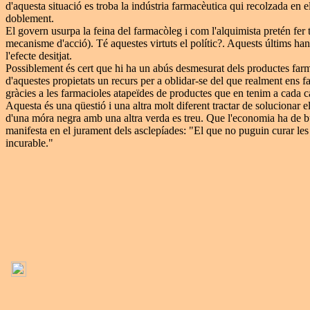
d'aquesta situació es troba la indústria farmacèutica qui recolzada en el
doblement.
El govern usurpa la feina del farmacòleg i com l'alquimista pretén fer t
mecanisme d'acció). Té aquestes virtuts el polític?. Aquests últims han
l'efecte desitjat.
Possiblement és cert que hi ha un abús desmesurat dels productes farm
d'aquestes propietats un recurs per a oblidar-se del que realment ens f
gràcies a les farmacioles atapeïdes de productes que en tenim a cada 
Aquesta és una qüestió i una altra molt diferent tractar de solucionar 
d'una móra negra amb una altra verda es treu. Que l'economia ha de bu
manifesta en el jurament dels asclepíades: "El que no puguin curar les 
incurable."