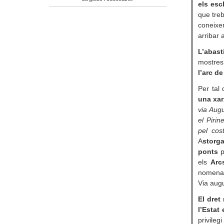
els esc
que treb
coneixe
arribar 
L’abast
mostres
l’arc de
Per tal 
una xar
via Aug
el Pirin
pel cos
A
storg
ponts
p
els
Arc
nomenam
Via aug
El dret
l’Estat
privile