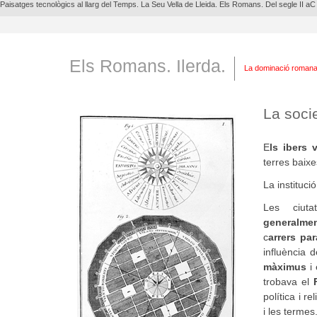
Paisatges tecnològics al llarg del Temps. La Seu Vella de Lleida. Els Romans. Del segle II a
Els Romans. Ilerda.
La dominació romana 
La soci
E
ls ibers
terres baix
La instituci
Les ciuta
generalmen
c
arrers pa
influència 
màximus
i 
trobava el
política i r
i les termes