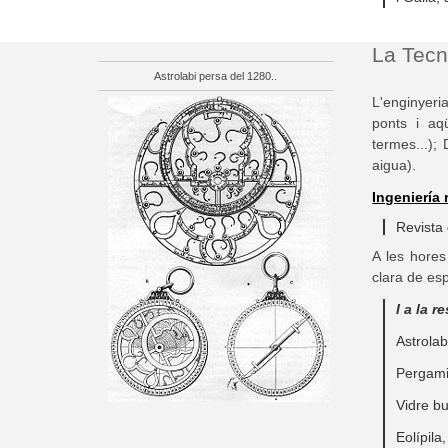
La Tecn
Astrolabi persa del 1280.
.
L'enginyeri
ponts i aqü
termes...);
aigua).
Ingeniería
Revista 
A les hores
clara de es
I a la 
Astrola
Pergami
Vidre bu
Eolípila