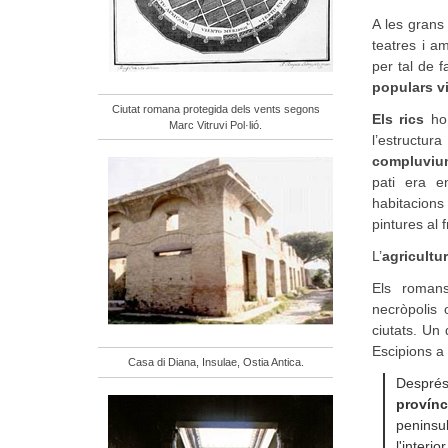
A les grans 
teatres i a
per tal de 
populars v
Ciutat romana protegida dels vents segons
Els rics
ho 
Marc Vitruvi Pol·lió.
l’estructur
compluvi
pati era e
habitacions
pintures al 
L’
agricultu
Els romans
necròpolis
ciutats. Un
Escipions a
Casa di Diana, Insulae, Ostia Antica.
Despré
provínci
peninsu
l'interi