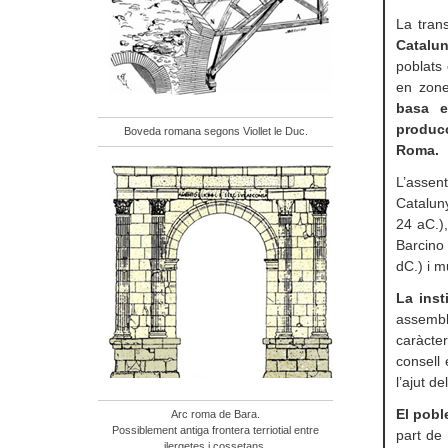
La tran
Catalun
poblats 
en zone
basa en
producc
Boveda romana segons Viollet le Duc.
Roma.
L’assen
Catalun
24 aC.),
Barcino 
dC.) i m
La inst
assembl
caràcter
consell
l’ajut de
El pobl
Arc roma de Bara.
Possiblement antiga frontera terriotial entre
part de
ilergetes i cossetans.