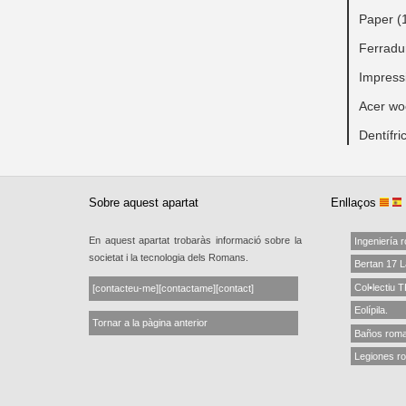
Paper (
Ferradu
Impressi
Acer wo
Dentífri
Sobre aquest apartat
Enllaços
En aquest apartat trobaràs informació sobre la
Ingeniería 
societat i la tecnologia dels Romans.
Bertan 17 
Col•lectiu
[contacteu-me][contactame][contact]
Eolípila.
Tornar a la pàgina anterior
Baños roma
Legiones r