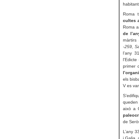
habitant
Roma ti
cultes 
Roma a m
de l’an
màrtirs 
-259, Sa
l’any 3
l'Edicte
primer c
l’organ
els bisb
V es van
S’edifi
queden m
això a 
paleocr
de Serò
L’any 33
i Galia,