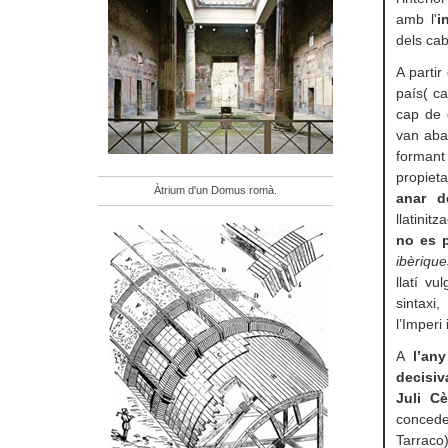
amb l'
i
dels cab
A partir
país( ca
cap de 
van aban
forman
propiet
Àtrium d'un Domus romà.
anar d
llatinit
no es p
ibèriqu
llatí vu
sintaxi
l’Imperi
A
l’an
decisiv
Juli Cè
concede
Tarraco)