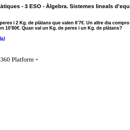
tiques - 3 ESO - Àlgebra. Sistemes lineals d'eq
eres i 2 Kg. de plàtans que valen 6'7€. Un altre dia compro 
en 10'80€. Quan val un Kg. de peres i un Kg. de plàtans?
la)