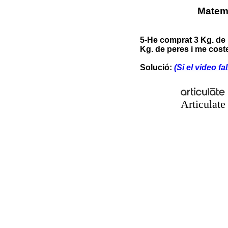
Matemà
5-He comprat 3 Kg. de p
Kg. de peres i me cost
Solució:
(Si el video fal