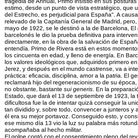
tragedia de Annual, Primo insistió en sus postura
estimo, desde un punto de vista estratégico, que 
del Estrecho, es perjudicial para España". A causa
relevado de la Capitanía General de Madrid, pero
mayo de 1922, se le destinó a la de Barcelona, El
barcelonés le dio la prueba definitiva para interven
directamente, en la obra de la salvación de España
entendía. Primo de Rivera está en estos momento
los cincuenta en edad, y lleno de energía. En Barc
los valores ideológicos que, adquiridos primero en
Jerez, y después en el mundo castrense, va a int
práctica: eficacia, disciplina, amor a la patria. El 
reclamará hijo del regeneracionismo de su época,
no obstante, bastante
sui generis
. En la preparaci
Estado, que dará el 13 de septiembre de 1923, la
dificultosa fue la de intentar quizá conseguir la un
tan dividido y, sobre todo, convencer a junteros y 
él era su mejor portavoz. Conseguido esto, y con
ese mismo día 13 vio la luz su palabra más rotund
acompañaba al hecho militar.
El golpe contó con el consentimiento pleno del rey 