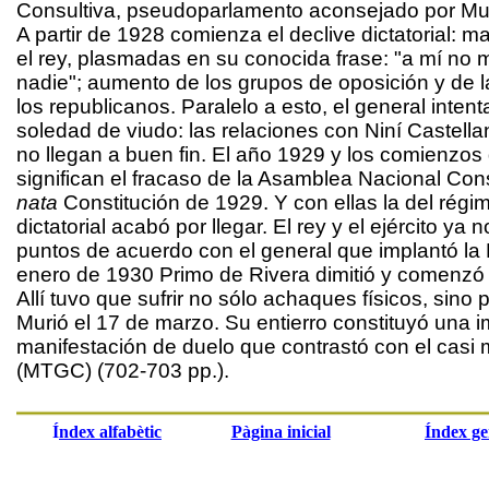
Consultiva, pseudoparlamento aconsejado por Mus
A partir de 1928 comienza el declive dictatorial: m
el rey, plasmadas en su conocida frase: "a mí no
nadie"; aumento de los grupos de oposición y de l
los republicanos. Paralelo a esto, el general inten
soledad de viudo: las relaciones con Niní Castell
no llegan a buen fin. El año 1929 y los comienzos d
significan el fracaso de la Asamblea Nacional Cons
nata
Constitución de 1929. Y con ellas la del régi
dictatorial acabó por llegar. El rey y el ejército ya 
puntos de acuerdo con el general que implantó la 
enero de 1930 Primo de Rivera dimitió y comenzó s
Allí tuvo que sufrir no sólo achaques físicos, sino 
Murió el 17 de marzo. Su entierro constituyó una 
manifestación de duelo que contrastó con el casi m
(MTGC) (702-703 pp.).
Í
ndex alfabètic
Pàgina inicial
Índex ge