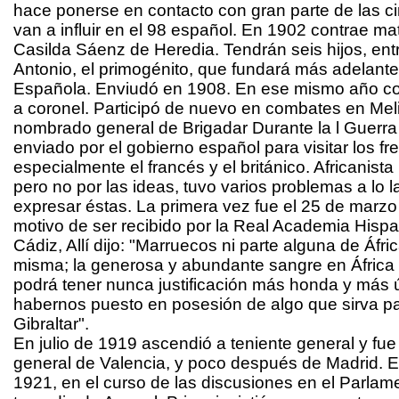
hace ponerse en contacto con gran parte de las c
van a influir en el 98 español. En 1902 contrae ma
Casilda Sáenz de Heredia. Tendrán seis hijos, ent
Antonio, el primogénito, que fundará más adelant
Española. Enviudó en 1908. En ese mismo año co
a coronel. Participó de nuevo en combates en Melil
nombrado general de Brigadar Durante la l Guerra
enviado por el gobierno español para visitar los fr
especialmente el francés y el británico. Africanist
pero no por las ideas, tuvo varios problemas a lo l
expresar éstas. La primera vez fue el 25 de marz
motivo de ser recibido por la Real Academia His
Cádiz, Allí dijo: "Marruecos ni parte alguna de Áfr
misma; la generosa y abundante sangre en Áfric
podrá tener nunca justificación más honda y más út
habernos puesto en posesión de algo que sirva p
Gibraltar".
En julio de 1919 ascendió a teniente general y fu
general de Valencia, y poco después de Madrid. 
1921, en el curso de las discusiones en el Parlam