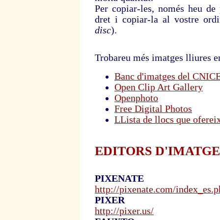
Per copiar-les, només heu de p
dret i copiar-la al vostre ord
disc
).
Trobareu més imatges lliures e
Banc d'imatges del CNIC
Open Clip Art Gallery
Openphoto
Free Digital Photos
LLista de llocs que ofere
EDITORS D'IMATGE
PIXENATE
http://pixenate.com/index_es.p
PIXER
http://pixer.us/