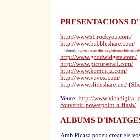
PRESENTACIONS D
http://www51.rockyou.com/
http://www.bubbleshare.com/
tutorial:
http://anna.ravalnet.org/tutorials/tutorialbu
http://www.goodwidgets.com/
http://www.picturetrail.com/
http://www.komcitiz.com/
http://www.vuvox.com/
http://www.slideshare.net/
(
Sli
Veure:
http://www.vidadigital.
convertir-powerpoint-a-flash/
ALBUMS D'IMATGES (P
Amb Picasa podeu crear els vos