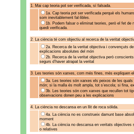
1. Mai cap teoria pot ser verificada, sí falsada.
1a. Cap teoria pot ser verificada perquè els hum
som inevitablement fal·libles.
1b. Podem falsar o eliminat teories, però el fet de 
quedi verificada.
2. La ciència té com objectiu al recerca de la veritat objecti
2a. Recerca de la veritat objectiva i convençuts de
explicacions absolutes del món
2b. Recerca de la veritat objectiva però conscient
segurs d’haver atrapat la veritat
3. Les teories són xarxes, com més fines, més expliquen e
3a. Les teories són xarxes els peixos de les qual
món; si la malla és molt ampla, tot s’escola; si fina, 
3b. Les teories són com xarxes que recullen tot ti
observacions donen peu a les explicacions
4. La ciència no descansa en un llit de roca sòlida.
4a. La ciència no es construeix damunt base absolu
moment
4b. La ciència no descansa en veritats objectives s
o relatives