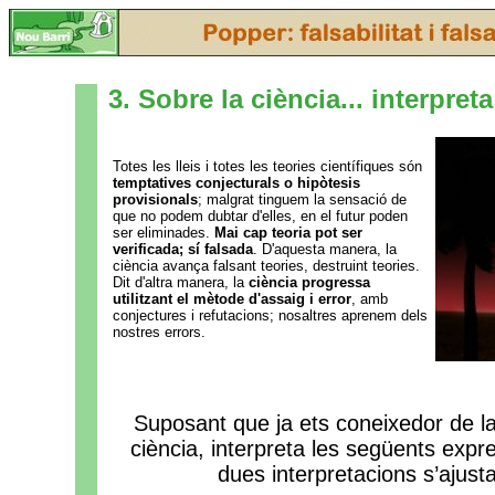
3. Sobre la ciència... interpreta
Totes les lleis i totes les teories científiques són
temptatives conjecturals o hipòtesis
provisionals
; malgrat tinguem la sensació de
que no podem dubtar d'elles, en el futur poden
ser eliminades.
Mai cap teoria pot ser
verificada; sí falsada
. D'aquesta manera, la
ciència avança falsant teories, destruint teories.
Dit d'altra manera, la
ciència progressa
utilitzant el mètode d'assaig i error
, amb
conjectures i refutacions; nosaltres aprenem dels
nostres errors.
Suposant que ja ets coneixedor de la
ciència, interpreta les següents exp
dues interpretacions s’ajusta