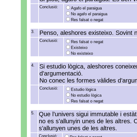
Conclusió:
Agafo el paraigua
No agafo el paraigua
Res falsat o negat
3.
Penso, aleshores existeixo. Sovint 
Conclusió:
Res falsat o negat
Existeixo
No existeixo
4.
Si estudio lògica, aleshores coneixe
d’argumentació.
No conec les formes vàlides d’argu
Conclusió:
Estudio lògica
No estudio lògica
Res falsat o negat
5.
Que l’univers sigui immutable i estàt
no es s’allunyin unes de les altres.
s’allunyen unes de les altres.
Conclusió: