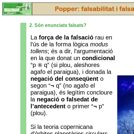
2. Són enunciats falsats?
La
força de la falsació
rau en
l’ús de la forma lògica
modus
tollens
; és a dir, l’argumentació
en la que donat un
condicional
“p
®
q” (si plou, aleshores
agafo el paraigua), i donada la
negació del conseqüent
o
segon “
¬
q” (no agafo el
paraigua), és legítim concloure
la
negació o falsedat de
l’antecedent
o primer “
¬
p”
(plou).
Si la teoria copernicana
d'òrbites planetàries circulars