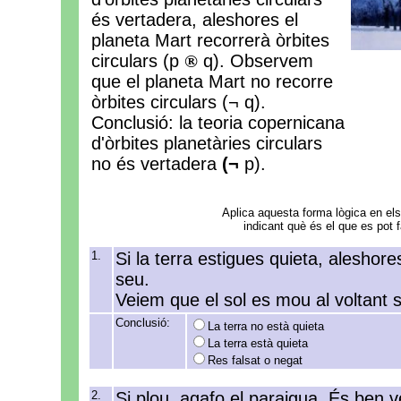
és vertadera, aleshores el
planeta Mart recorrerà òrbites
circulars (p
®
q). Observem
que el planeta Mart no recorre
òrbites circulars (¬ q).
Conclusió: la teoria copernicana
d'òrbites planetàries circulars
no és vertadera
(¬
p).
Aplica aquesta forma lògica en el
indicant què és el que es pot f
1.
Si la terra estigues quieta, aleshore
seu.
Veiem que el sol es mou al voltant 
Conclusió:
La terra no està quieta
La terra està quieta
Res falsat o negat
2.
Si plou, agafo el paraigua. És ben v