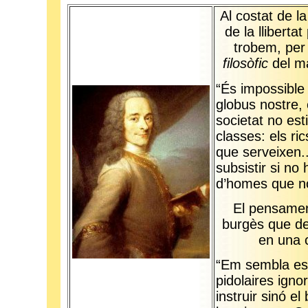
Al costat de l
de la llibertat
trobem, per
filosòfic
del m
“És impossible
globus nostre,
societat no est
classes: els ri
que serveixen.
subsistir si no 
d’homes que no
El pensament
burgès que de
en una 
“Em sembla ess
pidolaires igno
instruir sinó el