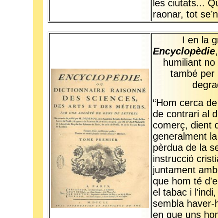
les ciutats... 
raonar, tot se’n
I en la 
Encyclopèdie
humiliant no 
també per 
degra
“Hom cerca de j
de contrari al 
comerç, dient 
generalment la 
pèrdua de la se
instrucció cris
juntament amb 
que hom té d'el
el tabac i l'ind
sembla haver-
en que uns ho