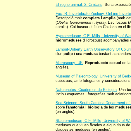
El regne animal. 2. Cnidaris
. Bona exposició
Fox, R. Invertebrate Zoology. OnLine Inverte
Descripció molt
completa i amplia
(amb deta
(
Obelia, Gonionemus
i
Hydra
), Escifozous (
A
coralls). Cal buscar el filum Cnidaria en el ll
Hydromedusae, C.E. Mills, University of Wa
hidromeduses
(Hidrozous) acompanyades d'
Lamont-Doherty Earth Observatory Of Colum
d'un
pòlip
i una
medusa
bastant acalaridors
Microscopy- UK
.
Reproducció sexual
de la
anglès).
Museum of Paleontology, University of Berk
cubozous, amb fotografies y consideracions
Naturenotes. Cuadernos de Biología
. Una bo
Inclou esquemes i fotografies molt aclaridor
Sea Science. South Carolina Department of 
sobre l'
anatomia i biologia
de les
meduse
(en anglès).
Stauromedusae, C.E. Mills, University of W
meduses que viuen fixades a algun tipus de
d'aquestes meduses (en anglès).