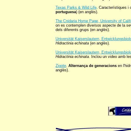
Texas Parks & Wild Life
. Característiques i 
portuguesa
) (en anglès).
The Cnidaria Home Page, University of Califo
on es contemplen diversos aspecte de la s
dels diferents grups (en anglès).
Universität Kaiserslautern, Entwicklungsbiol
Hidractinia echinata
(en anglès).
Universität Kaiserslautern, Entwicklungsbiol
Hidractinia echinata
. Inclou un video amb le
Zigote
.
Alternança de generacions
en l'hi
anglès).