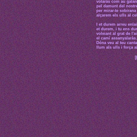
volaràs com au gala
pel damunt del nostr
per mirar-te sobirana
alçarem els ulls al ce
I et durem arreu enlai
et durem, i tu ens du
voleiant al grat de l'ai
el camí assanyalaràs.
Dóna veu al teu canta
llum als ulls i força a
[