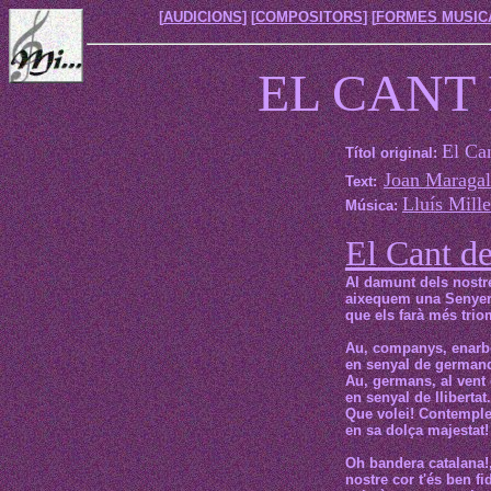
[
AUDICIONS
] [
COMPOSITORS
] [
FORMES MUSIC
EL CANT
El Ca
Títol original:
Joan Maragal
Text:
Lluís Mille
Música:
El Cant de
Al damunt dels nostr
aixequem una Senye
que els farà més trio
Au, companys, enarb
en senyal de germand
Au, germans, al vent
en senyal de llibertat.
Que volei! Contempl
en sa dolça majestat!
Oh bandera catalana!
nostre cor t'és ben fid