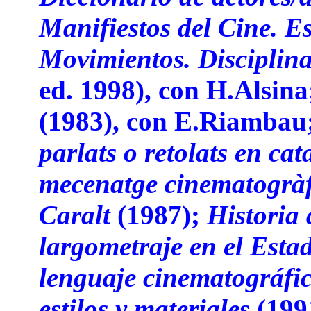
Manifiestos del Cine. Es
Movimientos. Disciplin
ed. 1998), con H.Alsin
(1983), con E.Riambau
parlats o retolats en cat
mecenatge cinematogràfi
Caralt
(1987);
Historia 
largometraje en el Esta
lenguaje cinematográfic
estilos y materiales
(199