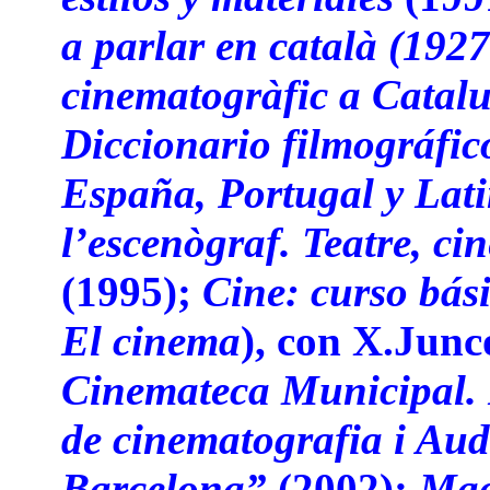
a parlar en català (192
cinematogràfic a Catal
Diccionario filmográfico
España, Portugal y Lat
l’escenògraf. Teatre, cin
(1995);
Cine: curso bás
El cinema
), con X.Jun
Cinemateca Municipal. H
de cinematografia i Aud
Barcelona”
(2002);
Mag