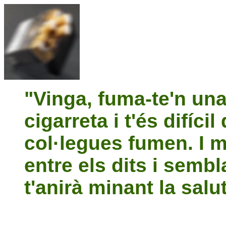
"Vinga, fuma-te'n una
cigarreta i t'és difíci
col·legues fumen. I m
entre els dits i semb
t'anirà minant la salut