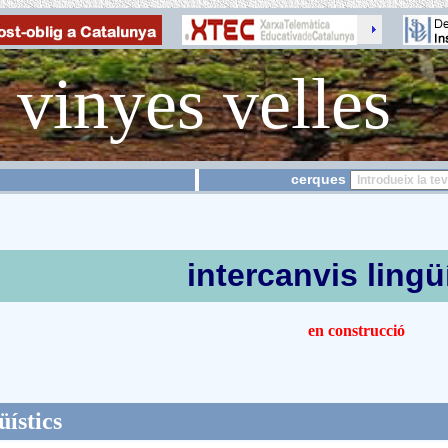
t vinyes velles
cerques
intercanvis lingü
en construcció
üístics