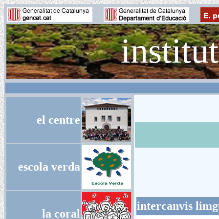
institu
el centre
escola verda
intercanvis limg
la coral