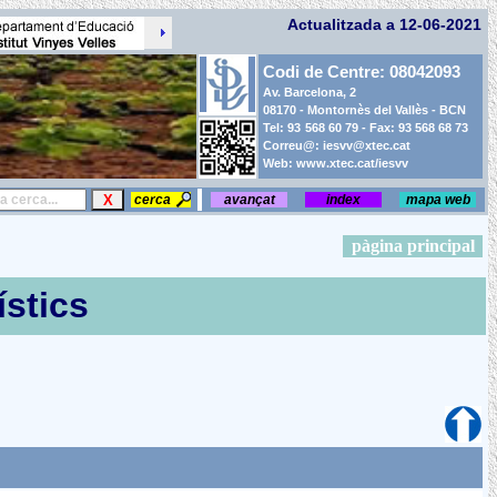
Actualitzada a
12-06-2021
Codi de Centre: 08042093
Av. Barcelona, 2
08170 - Montornès del Vallès - BCN
Tel: 93
`
568 60 79 - Fax: 93 568 68 73
Correu@: iesvv@xtec.cat
Web: www.xtec.cat/iesvv
avançat
index
mapa web
pàgina principal
ístics