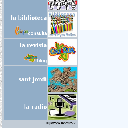
El Fons Social Europe
finalitat de promoure 
la biblioteca
A través de diversos
orientats al suport de 
consulta
la revista
blog
sant jordi
la radio
© jlazaro-InstitutVV