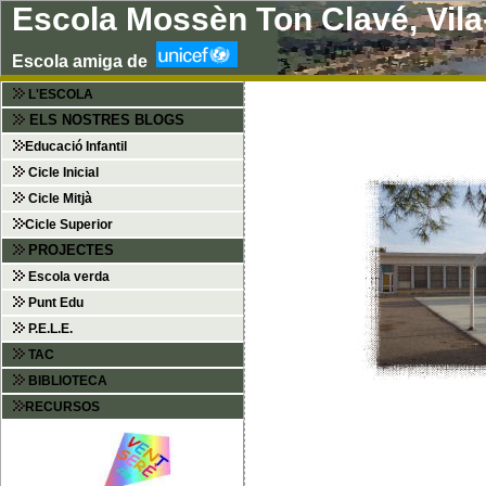
Escola Mossèn Ton Clavé, Vil
Escola amiga de
L'ESCOLA
ELS NOSTRES BLOGS
Educació Infantil
Cicle Inicial
Cicle Mitjà
Cicle Superior
PROJECTES
Escola verda
Punt Edu
P.E.L.E.
TAC
BIBLIOTECA
RECURSOS