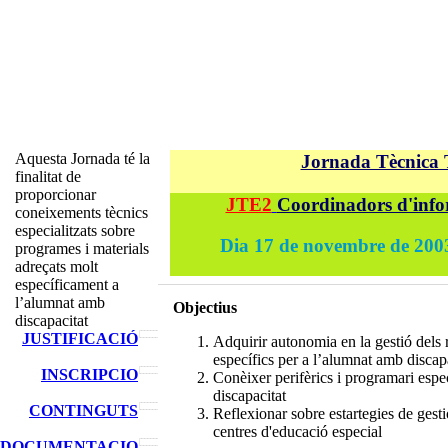
Aquesta Jornada té la
Jornada Tècnica
finalitat de
proporcionar
JTE2
Coordinadors d'inf
coneixements tècnics
especialitzats sobre
Dia 17 de novembre de 2003
programes i materials
adreçats molt
específicament a
l’alumnat amb
Objectius
discapacitat
JUSTIFICACIÓ
Adquirir autonomia en la gestió dels 
específics per a l’alumnat amb discap
INSCRIPCIO
Conèixer perifèrics i programari espe
discapacitat
CONTINGUTS
Reflexionar sobre estartegies de gest
centres d'educació especial
DOCUMENTACIO