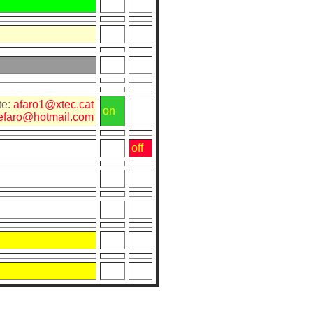
e:
afaro1@xtec.cat
on
fefaro@hotmail.com
off