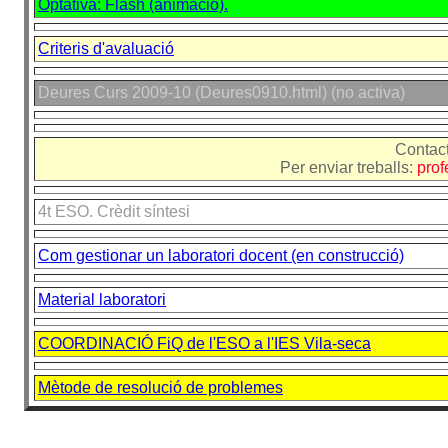
Optativa: Flash (animació).
Criteris d'avaluació
Deures Curs 2009-10 (Deures0910.html) (no activa)
Contact
Per enviar treballs:
pro
4t ESO. Crèdit síntesi
Com gestionar un laboratori docent (en construcció)
Material laboratori
COORDINACIÓ FiQ de l'ESO a l'IES Vila-seca
Mètode de resolució de problemes