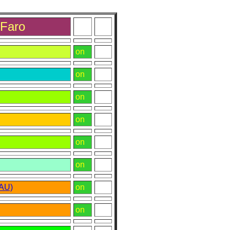
 Faro
on
on
on
on
on
on
PAU)
on
on