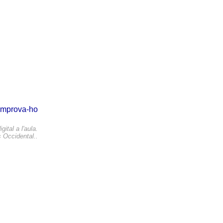
comprova-ho
gital a l'aula.
 Occidental..