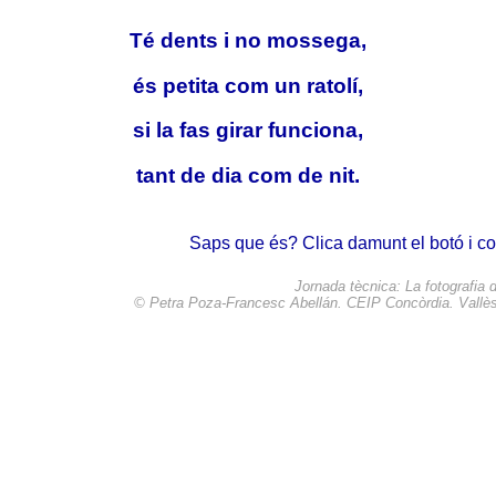
Té dents i no mossega,
és petita com un ratolí,
si la fas girar funciona,
tant de dia com de nit.
Saps que és? Clica damunt el botó i 
Jornada tècnica: La fotografia di
©
Petra Poza-Francesc Abellán. CEIP Concòrdia. Vallès