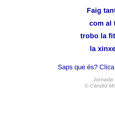
Faig tant
com al t
trobo la fi
la xinxe
Saps que és? Clica
Jornada t
©
Càndid Mi