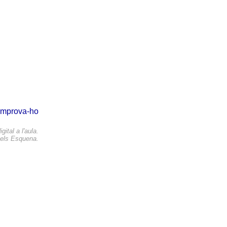
comprova-ho
gital a l'aula.
els Esquena.