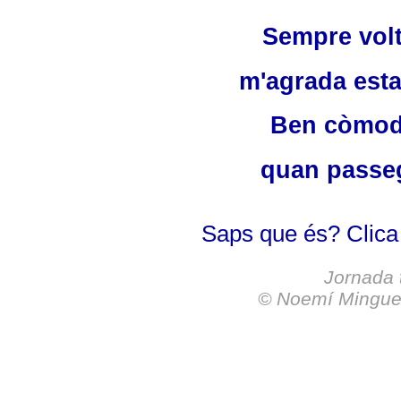
Sempre volt
m'agrada estar
Ben còmode
quan passege
Saps que és? Clica
Jornada t
©
Noemí Minguet,