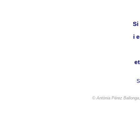
Si
i 
e
S
©
Antònia Pérez Ballonga,