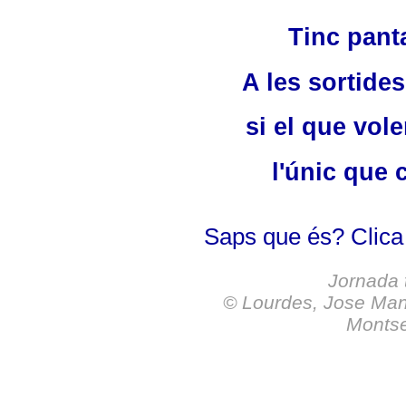
Tinc panta
A les sortide
si el que vol
l'únic que c
Saps que és? Clica
Jornada t
©
Lourdes, Jose Manu
Montse