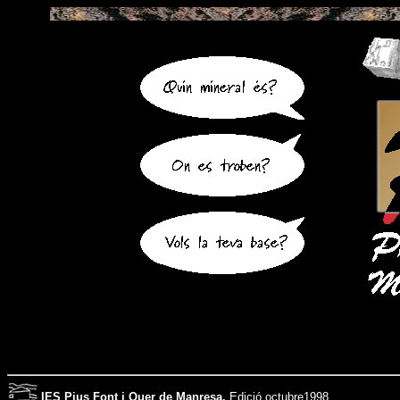
IES Pius Font i Quer de Manresa.
Edició octubre1998.