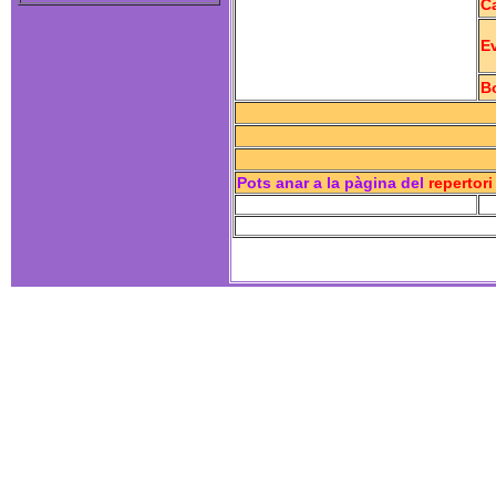
C
Ev
B
Pots anar a la pàgina del
repertori