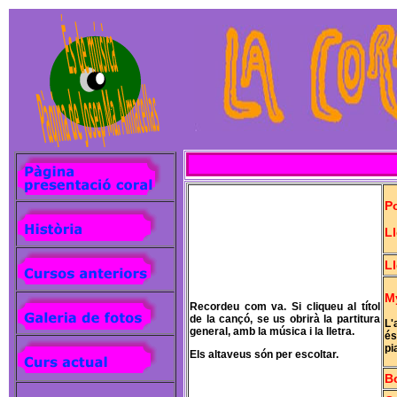
Po
Ll
Ll
My
Recordeu com va. Si cliqueu al títol
de la cançó, se us obrirà la partitura
L'
general, amb la música i la lletra.
és
pi
Els altaveus són per escoltar.
Bo