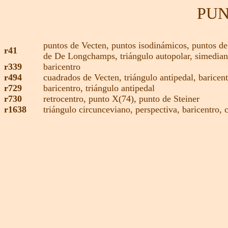
PUN
puntos de Vecten
, puntos isodinámicos,
puntos de
r41
de De Longchamps
,
triángulo autopolar,
simedia
r339
baricentro
r494
cuadrados de Vecten,
triángulo antipedal
,
baricen
r729
baricentro,
triángulo antipedal
r730
retrocentro,
punto X(74),
punto de Steiner
r1638
triángulo circunceviano,
perspectiva,
baricentro,