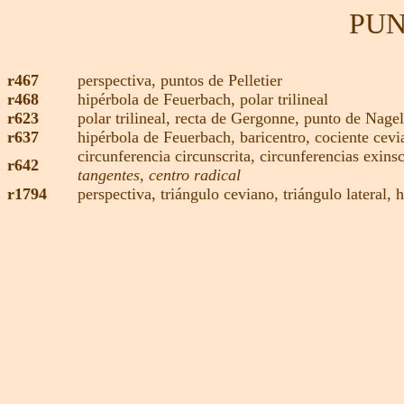
PUN
r467
perspectiva,
puntos de Pelletier
r468
hipérbola de Feuerbach,
polar trilineal
r623
polar trilineal,
recta de Gergonne
,
punto de Nagel
r637
hipérbola de Feuerbach,
baricentro,
cociente cevi
circunferencia circunscrita,
circunferencias exinsc
r642
tangentes, centro radical
r1794
perspectiva,
triángulo ceviano,
triángulo lateral,
h