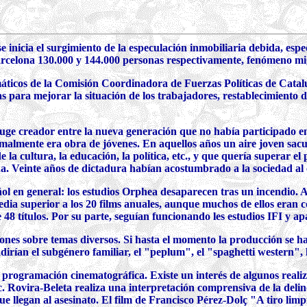
se inicia el surgimiento de la especulación inmobiliaria debida, esp
 Barcelona 130.000 y 144.000 personas respectivamente, fenómeno m
máticos de la Comisión Coordinadora de Fuerzas Políticas de Catalu
 para mejorar la situación de los trabajadores, restablecimiento d
n auge creador entre la nueva generación que no había participado 
ormalmente era obra de jóvenes. En aquellos años un aire joven sac
a cultura, la educación, la política, etc., y que quería superar el
ña. Veinte años de dictadura habían acostumbrado a la sociedad al 
ñol en general: los estudios Orphea desaparecen tras un incendio. 
dia superior a los 20 films anuales, aunque muchos de ellos eran c
e 48 títulos. Por su parte, seguían funcionando les estudios IFI y a
nes sobre temas diversos. Si hasta el momento la producción se hab
ñadirían el subgénero familiar, el "peplum", el "spaghetti western", 
a programación cinematográfica. Existe un interés de algunos realiz
tc. Rovira-Beleta realiza una interpretación comprensiva de la deli
 llegan al asesinato. El film de Francisco Pérez-Dolç "A tiro lim