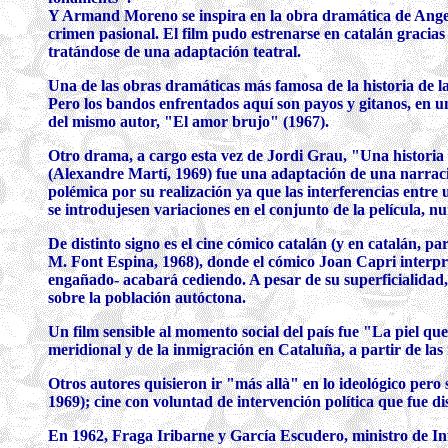
Y Armand Moreno se inspira en la obra dramática de Angel
crimen pasional. El film pudo estrenarse en catalán gracias a
tratándose de una adaptación teatral.
Una de las obras dramáticas más famosa de la historia de l
Pero los bandos enfrentados aquí son payos y gitanos, en un
del mismo autor, "El amor brujo" (1967).
Otro drama, a cargo esta vez de Jordi Grau, "Una historia 
(Alexandre Martí, 1969) fue una adaptación de una narració
polémica por su realización ya que las interferencias entre u
se introdujesen variaciones en el conjunto de la película, n
De distinto signo es el cine cómico catalán (y en catalán, p
M. Font Espina, 1968), donde el cómico Joan Capri interpret
engañado- acabará cediendo. A pesar de su superficialidad, el
sobre la población autóctona.
Un film sensible al momento social del país fue "La piel q
meridional y de la inmigración en Cataluña, a partir de las 
Otros autores quisieron ir "más allà" en lo ideológico pero 
1969); cine con voluntad de intervención política que fue 
En 1962, Fraga Iribarne y García Escudero, ministro de In