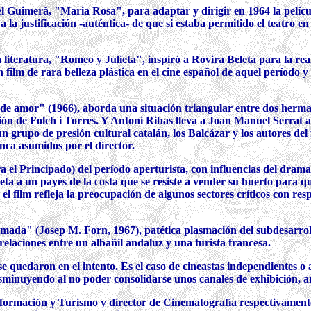
 Guimerà, "Maria Rosa", para adaptar y dirigir en 1964 la pelíc
 la justificación -auténtica- de que si estaba permitido el teatro e
a literatura, "Romeo y Julieta", inspiró a Rovira Beleta para la 
 film de rara belleza plástica en el cine español de aquel período 
de amor" (1966), aborda una situación triangular entre dos herman
n de Folch i Torres. Y Antoni Ribas lleva a Joan Manuel Serrat a l
n grupo de presión cultural catalán, los Balcázar y los autores del f
unca asumidos por el director.
ara el Principado) del período aperturista, con influencias del drama
a a un payés de la costa que se resiste a vender su huerto para qu
 film refleja la preocupación de algunos sectores críticos con respec
uemada" (Josep M. Forn, 1967), patética plasmación del subdesarrol
relaciones entre un albañil andaluz y una turista francesa.
se quedaron en el intento. Es el caso de cineastas independientes o
disminuyendo al no poder consolidarse unos canales de exhibición, 
formación y Turismo y director de Cinematografía respectivament