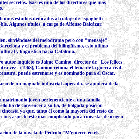
tes secretos. Isasi es uno de los directores que más
s.
lí unos estudios dedicados al rodaje de "spaghetti
le. Algunos títulos, a cargo de Alfonso Balcázar,
uien, sirviéndose del melodrama pero con "mensaje"
Barcelona y el problema del bilingüismo, esto último
ultural y lingüística hacia Cataluña.
o autor inquieto es Jaime Camino, director de "Los felices
otra vez" (1968), Camino retoma el tema de la guerra civil
a censura, puede estrenarse y es nominado para el Oscar.
tario de un magnate industrial -operado- se apodera de la
 un matrimonio joven pertenenciente a una familia
ello ha de convencer a su tia, de holgada posición
te cineasta ya que, tanto él como la mayoría del resto de
 cine, aspecto éste más complicado para cineastas de origen
ación de la novela de Pedrolo "M'enterro en els