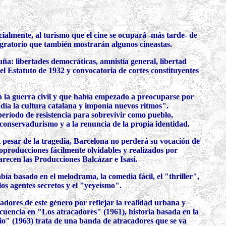
ecialmente, al turismo que el cine se ocupará -más tarde- de
igratorio que también mostrarán algunos cineastas.
ña: libertades democráticas, amnistía general, libertad
el Estatuto de 1932 y convocatoria de cortes constituyentes
en la guerra civil y que había empezado a preocuparse por
udía la cultura catalana y imponía nuevos ritmos".
 período de resistencia para sobrevivir como pueblo,
conservadurismo y a la renuncia de la propia identidad.
A pesar de la tragedia, Barcelona no perderá su vocación de
oproducciones fácilmente olvidables y realizados por
parecen las Producciones Balcázar e Isasi.
ía basado en el melodrama, la comedia fácil, el "thriller",
los agentes secretos y el "yeyeísmo".
adores de este género por reflejar la realidad urbana y
ncuencia en "Los atracadores" (1961), historia basada en la
pio" (1963) trata de una banda de atracadores que se va