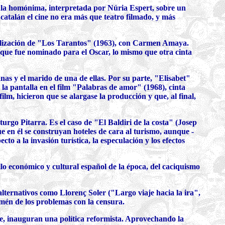
ula homónima, interpretada por Núria Espert, sobre un
n catalán el cine no era más que teatro filmado, y más
realización de "Los Tarantos" (1963), con Carmen Amaya.
y que fue nominado para el Oscar, lo mismo que otra cinta
as y el marido de una de ellas. Por su parte, "Elisabet"
a pantalla en el film "Palabras de amor" (1968), cinta
ilm, hicieron que se alargase la producción y que, al final,
turgo Pitarra. Es el caso de "El Baldiri de la costa" (Josep
e en él se construyan hoteles de cara al turismo, aunque -
to a la invasión turística, la especulación y los efectos
lo económico y cultural español de la época, del caciquismo
 alternativos como Llorenç Soler ("Largo viaje hacia la ira",
amén de los problemas con la censura.
e, inauguran una política reformista. Aprovechando la