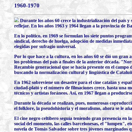
1960-1970
Durante los años 60 crece la industrialización del país y 
reflejar. En los años 1963 y 1964 llegan a la provincia de
En lo político, en 1969 se formulan los siete puntos progra
sindical, derecho de huelga, adopción de medidas inmediatas
elegidas por sufragio universal.
Por lo que hace a la cultura, en los años 60 se dió un gra
los problemas del país a finales de la anterior década. "N
Recambio generacional que se hacía presente en el campo de l
buscando la normalización cultural y lingüística de Catalu
En 1962 sobreviene un desastre para el cine catalán y espa
ciudad-plató y el número de filmaciones crece, hasta una me
técnicos y artistas foráneos. Así, en 1967 llegan a producirs
Durante la década se realizan, pues, numerosas coproduccio
el folklore, la pseudohistoria y el moralismo, ahora se le a
El cine negro celtíbero seguía teniendo gran presencia en l
social del momento, las calles barcelonesas, el "lumpen", e
novela de Tomás Salvador sobre tres jóvenes marginados que