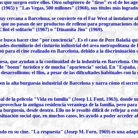
 que surgen entre ellos. Otro subgénero de "tiros" es el de los agen
(1965) y "Las Vegas, 500 millones" (1968), sus títulos más logrado
 cercana a Barcelona, se convierte en el Far West al instalarse al
a que no pasan de ser productos de relleno para programaciones dob
lint el solitario" (1967) o "Dinamita Jim" (1969).
ue busca hacer cine "por conciencia". Es el caso de Pere Balañà q
ades-dormitorio del cinturón industrial del área metropolitana de 
 para el cine realizado en Barcelona, debido a la discriminación c
esa, que ayudan a la continuidad de la industria en Barcelona. Otr
, de "boom" turístico y de mucha "apariencia" social. En "España, 
esarrollismo; el film, a pesar de las dificultades habituales con l
en la alta burguesía industrial de Barcelona y narra cómo el secre
pal de la película "Vida en familia" (Josep Ll. Font, 1963), donde
provechar la antigua residencia veraniega de la familia, pero para 
a burguesía, desde dentro. Ello no le resultó difícil de reflejar a es
ituación social que, en muchos casos, les ayudó a poder acceder al
endo en su cine. "La respuesta" (Josep M. Forn, 1969) es una adapt