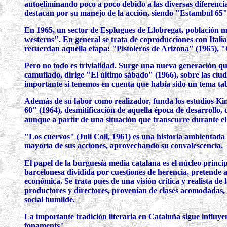
autoeliminando poco a poco debido a las diversas diferencias
destacan por su manejo de la acción, siendo "Estambul 65" 
En 1965, un sector de Esplugues de Llobregat, población muy
westerns". En general se trata de coproducciones con Itali
recuerdan aquella etapa: "Pistoleros de Arizona" (1965), "C
Pero no todo es trivialidad. Surge una nueva generación q
camuflado, dirige "El último sábado" (1966), sobre las ciud
importante si tenemos en cuenta que había sido un tema tabú
Además de su labor como realizador, funda los estudios Kin
60" (1964), desmitificación de aquella época de desarrollo
aunque a partir de una situación que transcurre durante el d
"Los cuervos" (Juli Coll, 1961) es una historia ambientada 
mayoría de sus acciones, aprovechando su convalescencia.
El papel de la burguesía media catalana es el núcleo princi
barcelonesa dividida por cuestiones de herencia, pretende a
económica. Se trata pues de una visión crítica y realista de l
productores y directores, provenían de clases acomodadas, s
social humilde.
La importante tradición literaria en Cataluña sigue influy
fonaments".