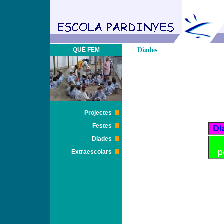
Diades
QUÈ FEM
Projectes
Festes
Di
Diades
p
Extraescolars