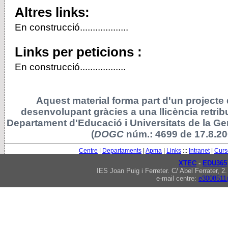
Altres links:
En construcció...................
Links per peticions :
En construcció..................
Aquest material forma part d'un projecte 
desenvolupant gràcies a una llicència retri
Departament d'Educació i Universitats de la Ge
(
DOGC
núm.: 4699 de 17.8.20
Centre
|
Departaments
|
Apma
|
Links
:::
Intranet
|
Curs
XTEC
-
EDU365
IES Joan Puig i Ferreter. C/ Abel Ferrater,
e-mail centre:
e3008511