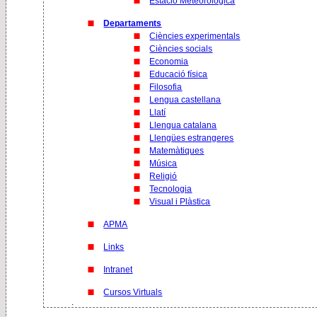
Estació Meteorològica
Departaments
Ciències experimentals
Ciències socials
Economia
Educació física
Filosofia
Lengua castellana
Llatí
Llengua catalana
Llengües estrangeres
Matemàtiques
Música
Religió
Tecnologia
Visual i Plàstica
APMA
Links
Intranet
Cursos Virtuals
.