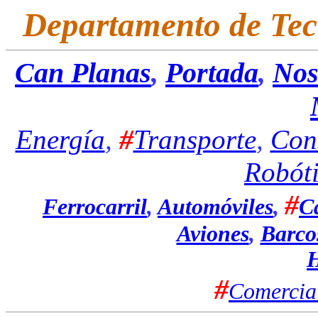
Departamento de Tec
Can Planas
,
Portada
,
Nos
#
Energía
,
Transporte
,
Con
Robót
#
Ferrocarril
,
Automóviles
,
C
Aviones
,
Barco
H
#
Comercia