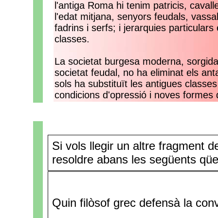
l'antiga Roma hi tenim patricis, cavall
l'edat mitjana, senyors feudals, vassa
fadrins i serfs; i jerarquies particula
classes.
La societat burgesa moderna, sorgida
societat feudal, no ha eliminat els an
sols ha substituït les antigues classe
condicions d'opressió i noves formes d
Si vols llegir un altre fragment d
resoldre abans les següents qüe
Quin filòsof grec defensà la con