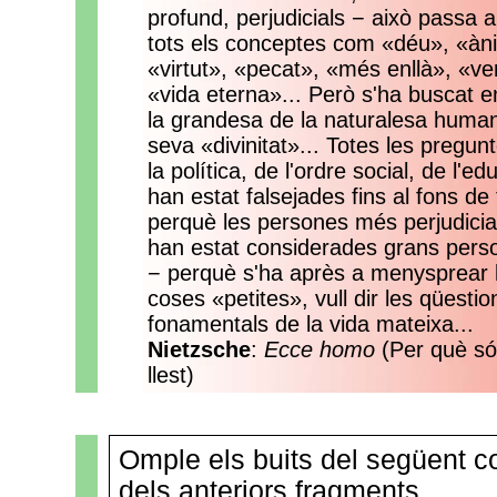
profund, perjudicials − això passa 
tots els conceptes com «déu», «àn
«virtut», «pecat», «més enllà», «ver
«vida eterna»... Però s'ha buscat en
la grandesa de la naturalesa human
seva «divinitat»... Totes les pregun
la política, de l'ordre social, de l'ed
han estat falsejades fins al fons de 
perquè les persones més perjudicia
han estat considerades grans pers
− perquè s'ha après a menysprear 
coses «petites», vull dir les qüestio
fonamentals de la vida mateixa...
Nietzsche
:
Ecce homo
(Per què só
llest)
Omple els buits del següent co
dels anteriors fragments.