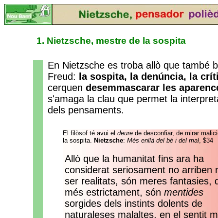
1. Nietzsche, mestre de la sospita
En Nietzsche es troba allò que també b
Freud:
la sospita, la denúncia, la crít
cerquen
desemmascarar les aparenc
s'amaga la clau que permet la interpre
dels pensaments.
El filòsof té avui el
deure
de desconfiar, de mirar malic
la sospita.
Nietzsche
:
M
és enllà del bé i del mal
, $34
Allò que la humanitat fins ara ha
considerat seriosament no arriben n
ser realitats, són meres fantasies, d
més estrictament, són
mentides
sorgides dels instints dolents de
naturaleses malaltes, en el sentit 