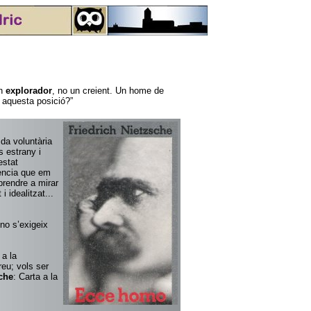
Un
explorador
, no un creient. Un home de
 aquesta posició?”
vida voluntària
s estrany i
estat
iència que em
prendre a mirar
i idealitzat...
 no s’exigeix
 a la
creu; vols ser
che
: Carta a la