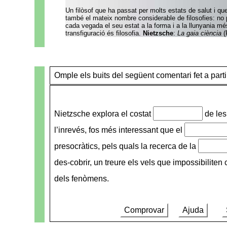
Un filòsof que ha passat per molts estats de salut i qu
també el mateix nombre considerable de filosofies: no 
cada vegada el seu estat a la forma i a la llunyania mé
transfiguració és filosofia.
Nietzsche
:
La gaia ciència
(
Omple els buits del següent comentari fet a parti
Nietzsche explora el costat
de les
l’inrevés, fos més interessant que el
presocràtics, pels quals la recerca de la
des-cobrir, un treure els vels que impossibiliten
dels fenòmens.
Comprovar
Ajuda