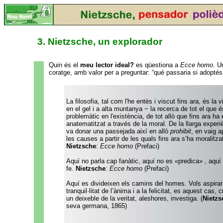
3. Nietzsche, un explorador
Quin és el
meu lector ideal?
es qüestiona a
Ecce homo
. 
coratge, amb valor per a preguntar: “què passaria si adoptés
La filosofia, tal com l'he entès i viscut fins ara, és la 
en el gel i a alta muntanya − la recerca de tot el que é
problemàtic en l'existència, de tot allò que fins ara ha 
anatematitzat a través de la moral. De la llarga exper
va donar una passejada així en allò
prohibit
, en vaig a
les causes a partir de les quals fins ara s’ha moralitzat 
Nietzsche
:
Ecce homo
(Prefaci)
Aquí no parla cap fanàtic, aquí no es «predica» , aquí
fe.
Nietzsche
:
Ecce homo
(Prefaci)
Aquí es divideixen els camins del homes. Vols aspirar
tranquil·litat de l’ànima i a la felicitat, es aquest cas, 
un deixeble de la veritat, aleshores, investiga. (
Nietzs
seva germana, 1865)