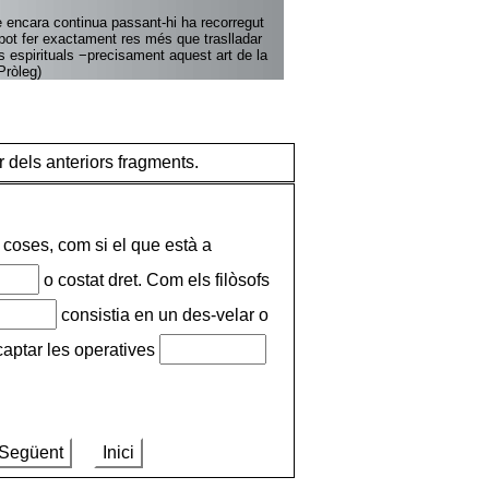
e encara continua passant-hi ha recorregut
pot fer exactament res més que traslladar
s espirituals −precisament aquest art de la
Pròleg)
r dels anteriors fragments.
 coses, com si el que està a
o costat dret. Com els filòsofs
consistia en un des-velar o
 captar les operatives
Següent
Inici