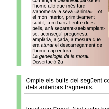
comença a desenvolupar-se en
l'home allò que més tard
s'anomena la seva «ànima». Tot
el món interior, primitivament
subtil, com barrat entre dues
pells, anà separant-seeixamplant-
se, aconseguí pregonesa,
amplària, alçada, a mesura que
era
aturat
el descarregament de
l'home cap enfora.
La genealogia de la moral
.
Dissertació 2a
Omple els buits del següent co
dels anteriors fragments.