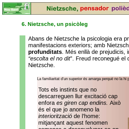
6. Nietzsche, un psicòleg
Abans de Nietzsche la psicologia era pr
manifestacions exteriors; amb Nietzs
profunditats
. Més enllà de prejudicis,
“escolta el no dit
”. Freud reconegué el
Nietzsche.
La familiaritat d’un superior és amarga perquè no la hi
Tots els instints que no
descarreguen llur excitació cap
enfora
es giren cap endins.
Això
és el que jo anomeno la
interiorització
de l’home:
mitjançant aquest fenomen