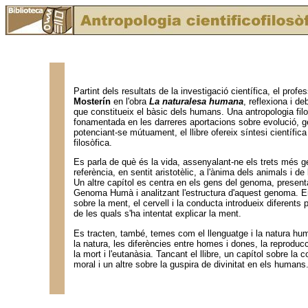
Partint dels resultats de la investigació científica, el profe
Mosterín
en l'obra
La naturalesa humana
, reflexiona i de
que constitueix el bàsic dels humans. Una antropologia fil
fonamentada en les darreres aportacions sobre evolució, g
potenciant-se mútuament, el llibre ofereix síntesi científica 
filosòfica.
Es parla de què és la vida, assenyalant-ne els trets més g
referència, en sentit aristotèlic, a l'ànima dels animals i de
Un altre capítol es centra en els gens del genoma, present
Genoma Humà i analitzant l'estructura d'aquest genoma. En
sobre la ment, el cervell i la conducta introdueix diferents
de les quals s'ha intentat explicar la ment.
Es tracten, també, temes com el llenguatge i la natura huma
la natura, les diferències entre homes i dones, la reproducc
la mort i l'eutanàsia. Tancant el llibre, un capítol sobre la 
moral i un altre sobre la guspira de divinitat en els humans