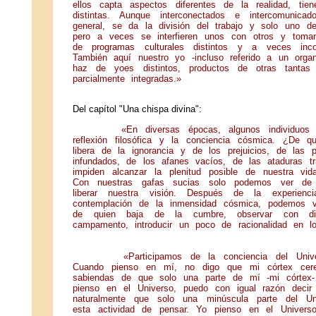
ellos capta aspectos diferentes de la realidad, ti
distintas. Aunque interconectados e intercomunic
general, se da la división del trabajo y solo uno de
pero a veces se interfieren unos con otros y toman d
de programas culturales distintos y a veces inco
También aquí nuestro yo -incluso referido a un org
haz de yoes distintos, productos de otras tantas e
parcialmente integradas.»
Del capítol "Una chispa divina":
«En diversas épocas, algunos individuos han 
reflexión filosófica y la conciencia cósmica. ¿De qu
libera de la ignorancia y de los prejuicios, de las 
infundados, de los afanes vacíos, de las ataduras tr
impiden alcanzar la plenitud posible de nuestra vid
Con nuestras gafas sucias solo podemos ver de 
liberar nuestra visión. Después de la experienci
contemplación de la inmensidad cósmica, podemos vo
de quien baja de la cumbre, observar con disp
campamento, introducir un poco de racionalidad en 
«Participamos de la conciencia del Universo
Cuando pienso en mí, no digo que mi córtex cere
sabiendas de que solo una parte de mí -mi córtex- 
pienso en el Universo, puedo con igual razón decir
naturalmente que solo una minúscula parte del Uni
esta actividad de pensar. Yo pienso en el Univers