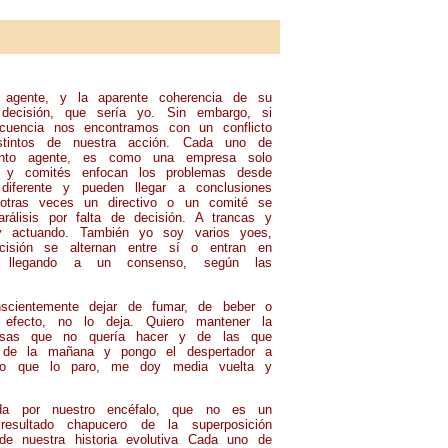
te, y la aparente coherencia de su
e decisión, que sería yo. Sin embargo, si
cuencia nos encontramos con un conflicto
istintos de nuestra acción. Cada uno de
uanto agente, es como una empresa solo
vos y comités enfocan los problemas desde
 diferente y pueden llegar a conclusiones
otras veces un directivo o un comité se
álisis por falta de decisión. A trancas y
y actuando. También yo soy varios yoes,
cisión se alternan entre sí o entran en
o llegando a un consenso, según las
onscientemente dejar de fumar, de beber o
efecto, no lo deja. Quiero mantener la
osas que no quería hacer y de las que
e de la mañana y pongo el despertador a
ino que lo paro, me doy media vuelta y
ida por nuestro encéfalo, que no es un
esultado chapucero de la superposición
de nuestra historia evolutiva Cada uno de