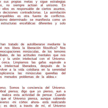
ene sus propias metas y sigue estrategias
ados, no siempre actúan al unísono. En
 ellos es responsable de ciertos asuntos,
ecisiones contradictorias. La asimilación
mpatibles es otra fuente de conflictos.
anismo determinado- se manifiesta como un
structuras encefálicas diferentes y solo
tratado de autoliberarse mediante la
é nos libera la liberación filosófica? Nos
preocupaciones minúsculas, de los temores
ibales, de las actitudes mentales que nos
a y la unión intelectual con el Universo.
cerca. Limpiarnos las gafas equivale a
a intelectual liberadora, después de la
lver a la vida cotidiana en la serenidad
licencia las minúsculas querellas del
los menudos problemas de la aldea.»
. Somos la conciencia del Universo.
bral piensa; digo que yo pienso, aun a
realiza esta actividad de pensar. Cuando
 que el Universo piensa, aunque sabiendo
verso -mi córtex ahora- está realizando
o; es decir, a través de mí, el Universo