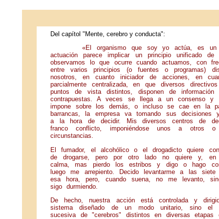
Del capítol "Mente, cerebro y conducta":
«El organismo que soy yo actúa, es un agen
actuación parece implicar un principio unificado d
observamos lo que ocurre cuando actuamos, con fre
entre varios principios (o fuentes o programas) d
nosotros, en cuanto iniciador de acciones, en c
parcialmente centralizada, en que diversos directi
puntos de vista distintos, disponen de información
contrapuestas. A veces se llega a un consenso y 
impone sobre los demás, o incluso se cae en la par
barrancas, la empresa va tomando sus decisiones 
a la hora de decidir. Mis diversos centros de de
franco conflicto, imponiéndose unos a otros 
circunstancias.
El fumador, el alcohólico o el drogadicto quiere c
de drogarse, pero por otro lado no quiere y, en 
calma, mas pierdo los estribos y digo o hago c
luego me arrepiento. Decido levantarme a las siet
esa hora, pero, cuando suena, no me levanto, s
sigo durmiendo.
De hecho, nuestra acción está controlada y dirig
sistema diseñado de un modo unitario, sino el r
sucesiva de "cerebros" distintos en diversas etapas 