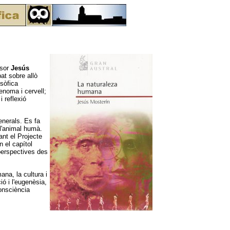
ssor
Jesús
bat sobre allò
osòfica
enoma i cervell;
i reflexió
enerals. Es fa
 l'animal humà.
ant el Projecte
 el capítol
 perspectives des
na, la cultura i
ió i l'eugenèsia,
consciència
.