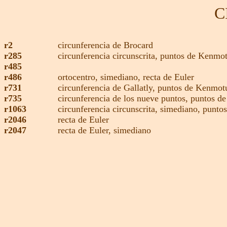
C
r2
circunferencia de Brocard
r285
circunferencia circunscrita,
puntos de Kenmo
r485
r486
ortocentro
,
simediano
,
recta de Euler
r731
circunferencia de Gallatly
,
puntos de Kenmot
r735
circunferencia de los nueve puntos,
puntos de
r1063
circunferencia circunscrita,
simediano
,
puntos
r2046
recta de Euler
r2047
recta de Euler,
simediano