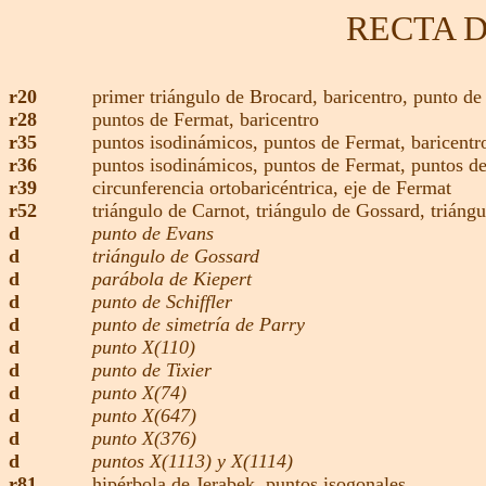
RECTA 
r20
primer triángulo de Brocard
,
baricentro,
punto de
r28
puntos de Fermat
,
baricentro
r35
puntos isodinámicos,
puntos de Fermat,
baricentr
r36
puntos isodinámicos,
puntos de Fermat
,
puntos d
r39
circunferencia ortobaricéntrica,
eje de Fermat
r52
triángulo de Carnot
,
triángulo de Gossard
,
triáng
d
punto de Evans
d
triángulo de Gossard
d
parábola de Kiepert
d
punto de Schiffler
d
punto de simetría de Parry
d
punto X(110)
d
punto de Tixier
d
punto X(74)
d
punto X(647)
d
punto X(376)
d
puntos X(1113) y X(1114)
r81
hipérbola de Jerabek
,
puntos isogonales