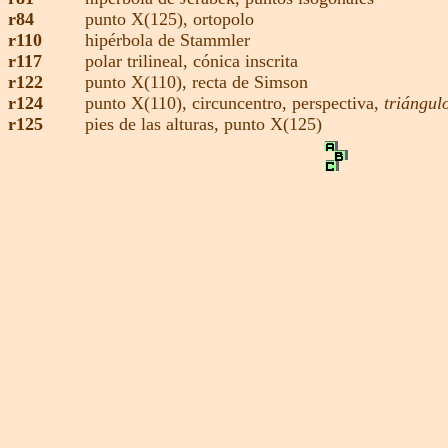
r84
punto X(125)
,
ortopolo
r110
hipérbola de Stammler
r117
polar trilineal,
cónica inscrita
r122
punto X(110)
,
recta de Simson
r124
punto X(110)
,
circuncentro
,
perspectiva,
triángul
r125
pies de las alturas
,
punto X(125)