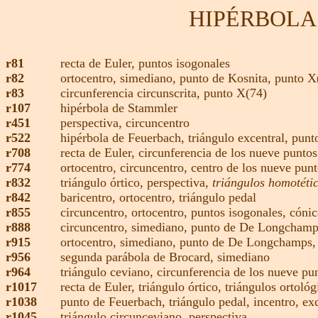
HIPÉRBOLA
r81
recta de Euler
,
puntos isogonales
r82
ortocentro,
simediano,
punto de Kosnita,
punto X
r83
circunferencia circunscrita,
punto X(74)
r107
hipérbola de Stammler
r451
perspectiva
,
circuncentro
r522
hipérbola de Feuerbach,
triángulo excentral
,
punt
r708
recta de Euler
,
circunferencia de los nueve puntos
r774
ortocentro
,
circuncentro
,
centro de los nueve pun
r832
triángulo órtico,
perspectiva,
triángulos homotétic
r842
baricentro,
ortocentro
,
triángulo pedal
r855
circuncentro,
ortocentro
,
puntos isogonales,
cónic
r888
circuncentro
,
simediano
,
punto de De Longchamp
r915
ortocentro
,
simediano
,
punto de De Longchamps
r956
segunda parábola de Brocard,
simediano
r964
triángulo ceviano,
circunferencia de los nueve pu
r1017
recta de Euler
,
triángulo órtico,
triángulos ortoló
r1038
punto de Feuerbach
,
triángulo pedal,
incentro
,
ex
r1045
triángulo circunceviano,
perspectiva