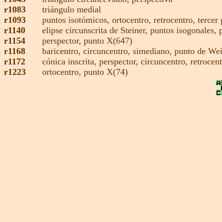
r1083
triángulo medial
r1093
puntos isotómicos
,
ortocentro
,
retrocentro,
tercer
r1140
elipse circunscrita de Steiner,
puntos isogonales,
r1154
perspector,
punto X(647)
r1168
baricentro,
circuncentro
,
simediano,
punto de Wei
r1172
cónica inscrita
,
perspector,
circuncentro
,
retrocen
r1223
ortocentro
,
punto X(74)