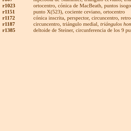
r1023
ortocentro
,
cónica de MacBeath,
puntos isog
r1151
punto X(523),
c
ociente ceviano
,
ortocentro
r1172
cónica inscrita
,
perspector,
circuncentro
,
retr
r1187
circuncentro
,
triángulo medial,
triángulos ho
r1385
deltoide de Steiner,
circunferencia de los 9 pu