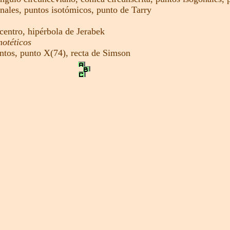
onales,
puntos isotómicos
,
punto de Tarry
ocentro,
hipérbola de Jerabek
motéticos
ntos
,
punto X(74),
recta de Simson