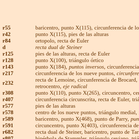
r55
baricentro,
punto X(115)
,
circunferencia de l
r42
punto X(115),
pies de las alturas
r84
ortopolo,
recta de Euler
d
recta dual de Steiner
r125
pies de las alturas
,
recta de Euler
r128
punto X(100)
,
triángulo órtico
r143
punto X(184),
puntos inversos,
circunferenci
r217
circunferencia de los nueve puntos,
circunfer
recta de Lemoine
,
circunferencia de Brocard,
r232
retrocentro,
eje radical
r308
punto X(110),
punto X(265),
circuncentro
,
ce
r407
circunferencia circunscrita,
recta de Euler
,
tr
r577
pies de las alturas
r578
centro de los nueve puntos,
triángulo medial,
r589
baricentro,
punto X(468),
punto de Parry,
pun
r591
circuncentro,
punto X(403)
,
circunferencia de
r682
recta dual de Steiner
,
baricentro,
punto de Tar
r807
hipérbola de Stammler
,
triángulo ceviano,
tri