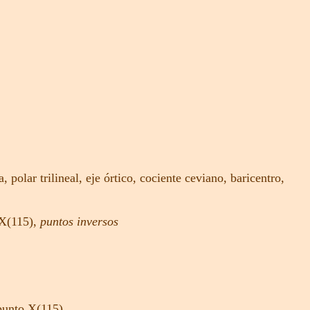
a,
polar trilineal
,
eje órtico
,
cociente ceviano,
baricentro,
X(115)
,
puntos inversos
punto X(115)