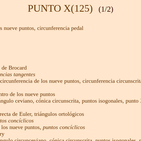
PUNTO X(125)
(1/2)
os nueve puntos
,
circunferencia pedal
a de Brocard
encias tangentes
circunferencia de los nueve puntos,
circunferencia circunscrit
ntro de los nueve puntos
iángulo ceviano,
cónica circunscrita,
puntos isogonales,
punto 
recta de Euler
,
triángulos ortológicos
tos concíclicos
 los nueve puntos
,
puntos concíclicos
ry
ángulo circunceviano,
cónica circunscrita,
puntos isogonales,